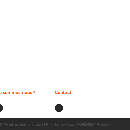
i sommes-nous ?
Contact
 N°TVA intracommunautaire FR 35 823 456 611 - AGRÉMENT PI01486 -