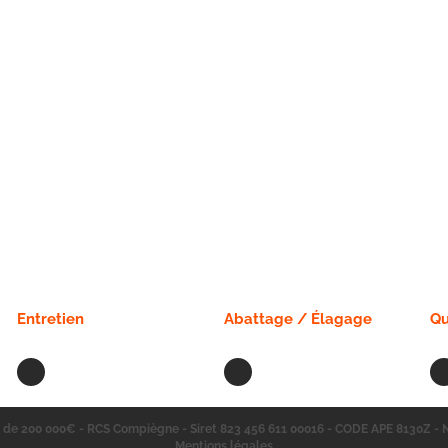
Entretien
Abattage / Élagage
Qu
l de 200 000€ - RCS Compiègne - Siret 823 456 611 00016 - CODE APE 8130Z -
Mentions légales