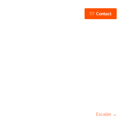
03 44 75 43 87
Contact
06 50 27 37 87
og
»
Réalisations
»
Autres réalisations
»
Mur de soutènement
bois
Escalier
→