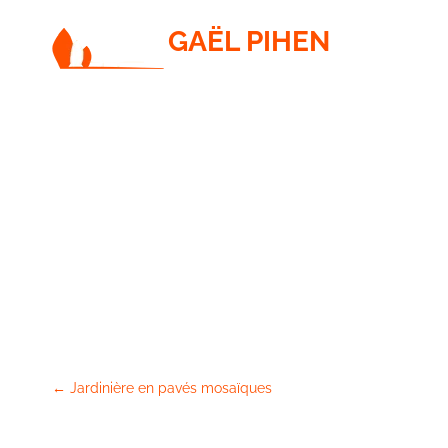
GAËL PIHEN
PAYSAGISTE / JARDINIER / ÉLAGUEUR
Mur de soutènement bois
Pagination
←
Jardinière en pavés mosaïques