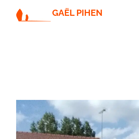
GAËL PIHEN
PAYSAGISTE / JARDINIER / ÉLAGUEUR
13. Mur plaque béton