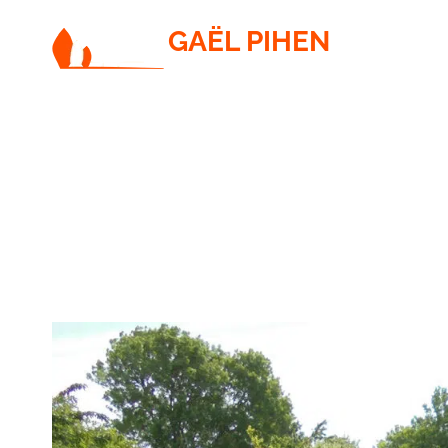
GAËL PIHEN
PAYSAGISTE / JARDINIER / ÉLAGUEUR
9. Panneaux chataignier