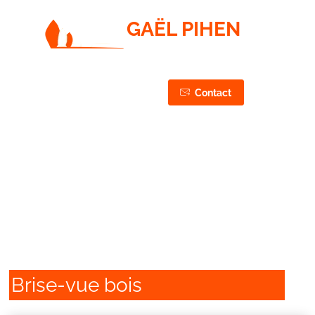
GAËL PIHEN
PAYSAGISTE / JARDINIER / ÉLAGUEUR
CONCEPTION, RÉALISATION & ENTRETIEN DE VOS
JARDINS & ESPACES VERTS
03 44 75 43 87
Contact
06 50 27 37 87
Clôture
Brise-vue bois