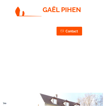
GAËL PIHEN
PAYSAGISTE / JARDINIER / ÉLAGUEUR
CONCEPTION, RÉALISATION & ENTRETIEN DE VOS
JARDINS & ESPACES VERTS
03 44 75 43 87
Contact
06 50 27 37 87
apres-enrochement-
plantation-compiegne