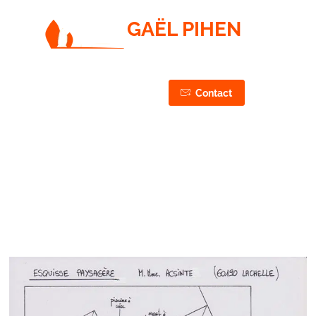
GAËL PIHEN
PAYSAGISTE / JARDINIER / ÉLAGUEUR
CONCEPTION, RÉALISATION & ENTRETIEN DE VOS
JARDINS & ESPACES VERTS
03 44 75 43 87
Contact
06 50 27 37 87
Lachelle