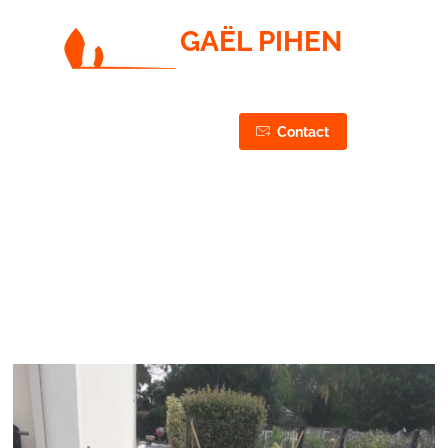
GAËL PIHEN
PAYSAGISTE / JARDINIER / ÉLAGUEUR
CONCEPTION, RÉALISATION & ENTRETIEN DE VOS
JARDINS & ESPACES VERTS
03 44 75 43 87
Contact
06 50 27 37 87
Pavé béton 3.1 avant