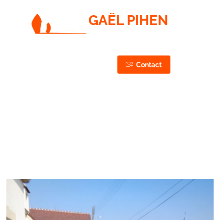
GAËL PIHEN
PAYSAGISTE / JARDINIER / ÉLAGUEUR
CONCEPTION, RÉALISATION & ENTRETIEN DE VOS
JARDINS & ESPACES VERTS
03 44 75 43 87
Contact
06 50 27 37 87
après