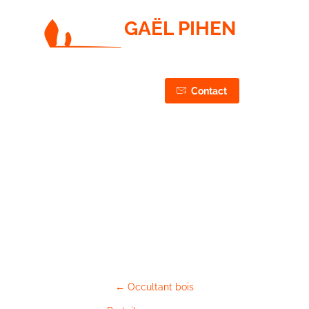
GAËL PIHEN
PAYSAGISTE / JARDINIER / ÉLAGUEUR
CONCEPTION, RÉALISATION & ENTRETIEN DE VOS
JARDINS & ESPACES VERTS
03 44 75 43 87
Contact
06 50 27 37 87
Pin à nuages
Pagination
←
Occultant bois