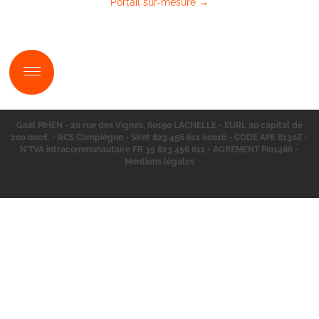
Portail sur-mesure
→
Skip to content
Gaël PIHEN - 20 rue des Vignes, 60190 LACHELLE - EURL au capital de
200 000€ - RCS Compiègne - Siret 823 456 611 00016 - CODE APE 8130Z -
N°TVA intracommunautaire FR 35 823 456 611 - AGRÉMENT PI01486 -
Mentions légales