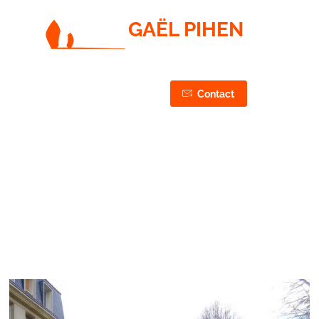
GAËL PIHEN
PAYSAGISTE / JARDINIER / ÉLAGUEUR
CONCEPTION, RÉALISATION & ENTRETIEN DE VOS
JARDINS & ESPACES VERTS
03 44 75 43 87
Contact
06 50 27 37 87
apres-abattage-elagage-
compiegne